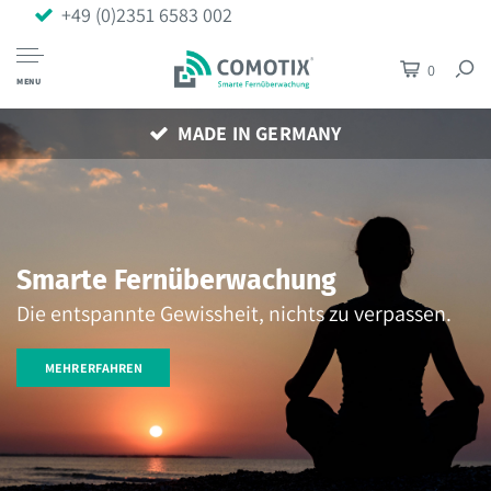
+49 (0)2351 6583 002
0
MENU
MADE IN GERMANY
Temperaturüberwachung leicht
gemacht.
Anwenderfreundlich & zuverlässig
MEHR ERFAHREN