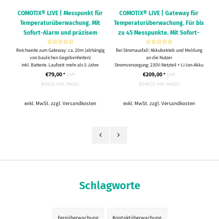
e
COMOTIX® LIVE | Messpunkt für
COMOTIX® LIVE | Gateway für
Temperaturüberwachung. Mit
Temperaturüberwachung. Für bis
.
Sofort-Alarm und präzisem
zu 45 Messpunkte. Mit Sofort-
,
Temperatur-Logging sowie
Alarm und präzisem Temperatur-
r
Reichweite zum Gateway: ca. 20m (abhängig
Bei Stromausfall: Akkubetrieb und Meldung
,
automatischer Protokoll-
Logging sowie automatischer
von baulichen Gegebenheiten)
an die Nutzer
Erstellung (PDF und Online).
Protokoll-Erstellung (PDF und
inkl. Batterie. Laufzeit: mehr als 5 Jahre
Stromversorgung: 230V-Netzteil + Li-Ion-Akku
Online).
5 Jahre Garantie
(enthalten)
• 
€79,00
€209,00
*
UVP
*
UVP
inkl. eSIM-Karte mit Multi-Roaming
(€94,01 Inkl. MwSt.)
(€248,71 Inkl. MwSt.)
chen
5 Jahre Garantie
exkl. MwSt. zzgl.
Versandkosten
exkl. MwSt. zzgl.
Versandkosten
Schlagworte
Fernüberwachung
Kontaktüberwachung