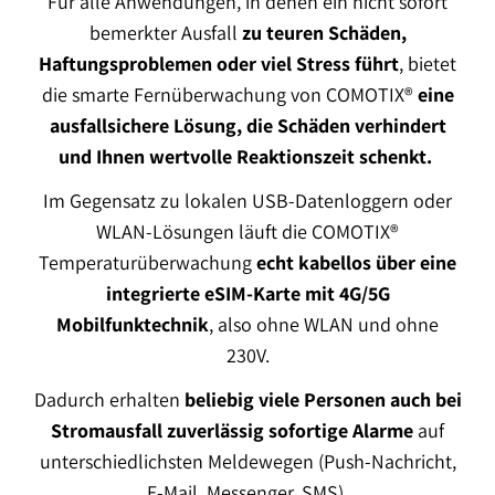
Für alle Anwendungen, in denen ein nicht sofort
bemerkter Ausfall
zu teuren Schäden,
Haftungsproblemen oder viel Stress führt
, bietet
die smarte Fernüberwachung von COMOTIX®
eine
ausfallsichere Lösung, die Schäden verhindert
und Ihnen wertvolle Reaktionszeit schenkt.
Im Gegensatz zu lokalen USB-Datenloggern oder
WLAN-Lösungen läuft die COMOTIX®
Temperaturüberwachung
echt kabellos über eine
integrierte eSIM-Karte mit 4G/5G
Mobilfunktechnik
, also ohne WLAN und ohne
230V.
Dadurch erhalten
beliebig viele Personen auch bei
Stromausfall zuverlässig sofortige Alarme
auf
unterschiedlichsten Meldewegen (Push-Nachricht,
E-Mail, Messenger, SMS).