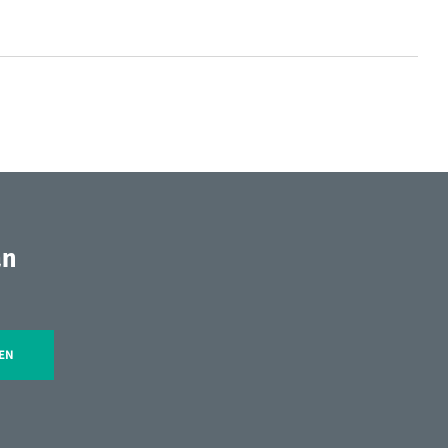
an
EN