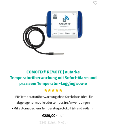
COMOTIX® REMOTE | autarke
Temperaturüberwachung mit Sofort-Alarm und
präzisem Temperatur-Logging sowie
automatischer Protokoll-Erstellung. Für 1
Messstelle
• Für Temperaturüberwachung ohne Steckdose. Ideal für
abgelegene, mobile oder temporäre Anwendungen
• Mit automatischem Temperaturprotokoll & Handy-Alarm.
• Funktioniert ohne WLAN und Stromversorgung
€289,00
*
UVP
• Als Hybrid- oder Kaufmodell erhältlich
(€343,91 Inkl. MwSt.)